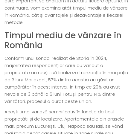
este important să analizăm în detaliu fiecare opțiune. În
continuare, vom examina atât timpul mediu de vânzare
în România, cât și avantajele și dezavantajele fiecărei
metode.
Timpul mediu de vânzare în
România
Conform unui sondaj realizat de Storia în 2024,
majoritatea respondenților care au vândut o
proprietate au reușit să finalizeze tranzacția în mai puțin
de 3 luni. Mai exact, 57% dintre aceștia au găsit un
cumpărător în acest interval, în timp ce 20% au avut
nevoie de 3 până la 6 luni. Totuși, pentru 14% dintre
vânzători, procesul a durat peste un an.
Acești timpi variază semnificativ în funcție de tipul
proprietății și de localizare. Apartamentele din orașele
mari, precum București, Cluj-Napoca sau Iași, se vând
mai rapid decât casele situate în zone rurale sau