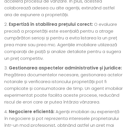
accelera procesul de vânzare. În plus, acestea
colaborează adesea cu alte agenții, extinzând astfel
aria de expunere a proprietății.
Expertiză în stabilirea prețului corect:
O evaluare
precisă a proprietății este esențială pentru a atrage
cumpărători serioși și pentru a evita listarea la un preț
prea mare sau prea mic. Agențiile imobiliare utilizează
comparații de piață și analize detaliate pentru a sugera
un preț competitiv.
Gestionarea aspectelor administrative și juridice:
Pregătirea documentelor necesare, gestionarea actelor
notariale și verificarea istoricului proprietății pot fi
complicate și consumatoare de timp. Un agent imobiliar
experimentat poate facilita aceste procese, reducând
riscul de erori care ar putea întârzia vânzarea.
Negociere eficientă:
Agenții imobiliari au experiență
în negociere și pot reprezenta interesele proprietarului
într-un mod profesionist, obținând astfel un preț mai