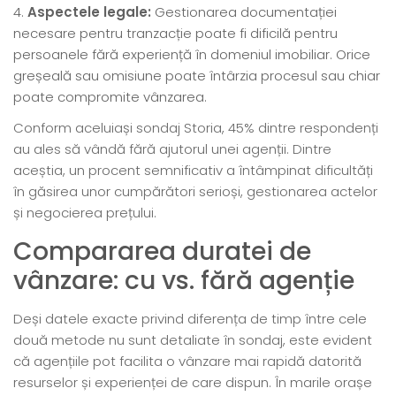
Aspectele legale:
Gestionarea documentației
necesare pentru tranzacție poate fi dificilă pentru
persoanele fără experiență în domeniul imobiliar. Orice
greșeală sau omisiune poate întârzia procesul sau chiar
poate compromite vânzarea.
Conform aceluiași sondaj Storia, 45% dintre respondenți
au ales să vândă fără ajutorul unei agenții. Dintre
aceștia, un procent semnificativ a întâmpinat dificultăți
în găsirea unor cumpărători serioși, gestionarea actelor
și negocierea prețului.
Compararea duratei de
vânzare: cu vs. fără agenție
Deși datele exacte privind diferența de timp între cele
două metode nu sunt detaliate în sondaj, este evident
că agențiile pot facilita o vânzare mai rapidă datorită
resurselor și experienței de care dispun. În marile orașe