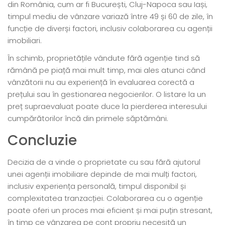
din România, cum ar fi București, Cluj-Napoca sau Iași,
timpul mediu de vânzare variază între 49 și 60 de zile, în
funcție de diverși factori, inclusiv colaborarea cu agenții
imobiliari.
În schimb, proprietățile vândute fără agenție tind să
rămână pe piață mai mult timp, mai ales atunci când
vânzătorii nu au experiență în evaluarea corectă a
prețului sau în gestionarea negocierilor. O listare la un
preț supraevaluat poate duce la pierderea interesului
cumpărătorilor încă din primele săptămâni.
Concluzie
Decizia de a vinde o proprietate cu sau fără ajutorul
unei agenții imobiliare depinde de mai mulți factori,
inclusiv experiența personală, timpul disponibil și
complexitatea tranzacției. Colaborarea cu o agenție
poate oferi un proces mai eficient și mai puțin stresant,
în timp ce vânzarea pe cont propriu necesită un