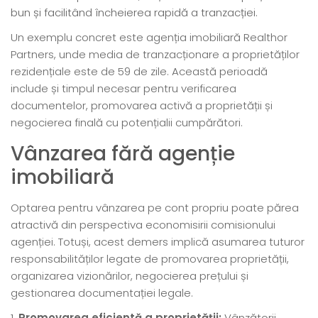
bun și facilitând încheierea rapidă a tranzacției.
Un exemplu concret este agenția imobiliară Realthor
Partners, unde media de tranzacționare a proprietăților
rezidențiale este de 59 de zile. Această perioadă
include și timpul necesar pentru verificarea
documentelor, promovarea activă a proprietății și
negocierea finală cu potențialii cumpărători.
Vânzarea fără agenție
imobiliară
Optarea pentru vânzarea pe cont propriu poate părea
atractivă din perspectiva economisirii comisionului
agenției. Totuși, acest demers implică asumarea tuturor
responsabilităților legate de promovarea proprietății,
organizarea vizionărilor, negocierea prețului și
gestionarea documentației legale.
Promovarea eficientă a proprietății:
Vânzătorii