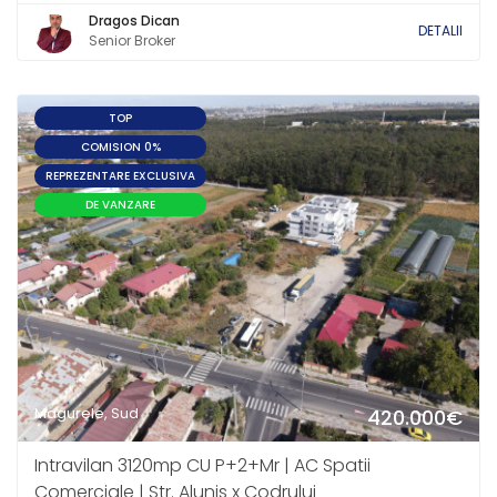
Dragos Dican
DETALII
Senior Broker
TOP
COMISION 0%
REPREZENTARE EXCLUSIVA
DE VANZARE
Magurele, Sud
420.000€
Intravilan 3120mp CU P+2+Mr | AC Spatii
Comerciale | Str. Alunis x Codrului