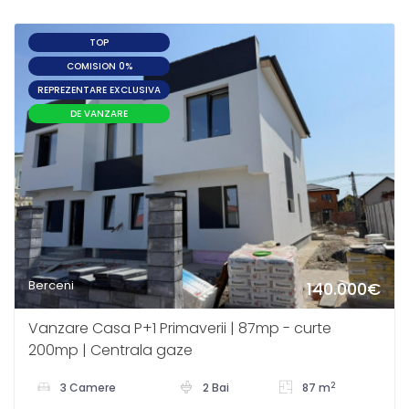
TOP
COMISION 0%
REPREZENTARE EXCLUSIVA
DE VANZARE
Berceni
140.000€
Vanzare Casa P+1 Primaverii | 87mp - curte
200mp | Centrala gaze
2
3 Camere
2 Bai
87 m