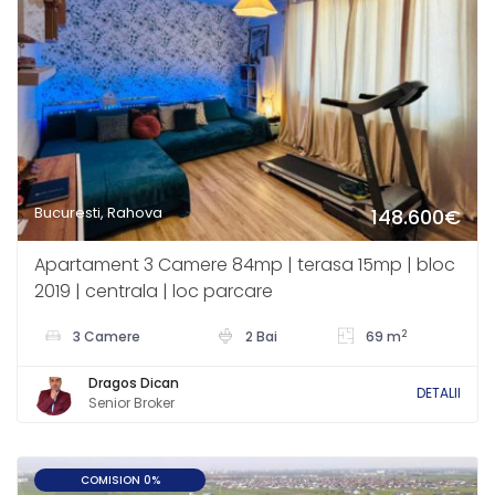
Bucuresti, Rahova
148.600€
Apartament 3 Camere 84mp | terasa 15mp | bloc
2019 | centrala | loc parcare
2
3 Camere
2 Bai
69 m
Dragos Dican
DETALII
Senior Broker
COMISION 0%