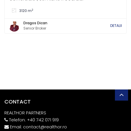
2
3120 m
Dragos Dican
DETALII
Senior Broker
CONTACT
REALTHOR PARTNERS
Telefon:
+40 742 071 919
Email:
contact@realthor.ro