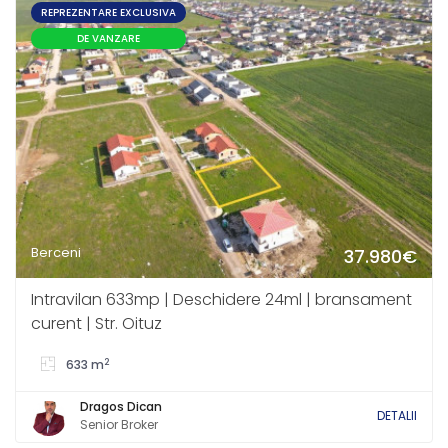
REPREZENTARE EXCLUSIVA
DE VANZARE
Berceni
37.980€
Intravilan 633mp | Deschidere 24ml | bransament
curent | Str. Oituz
2
633 m
Dragos Dican
DETALII
Senior Broker