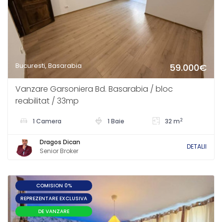
Bucuresti, Basarabia
59.000€
Vanzare Garsoniera Bd. Basarabia / bloc
reabilitat / 33mp
2
1 Camera
1 Baie
32 m
Dragos Dican
DETALII
Senior Broker
COMISION 0%
REPREZENTARE EXCLUSIVA
DE VANZARE