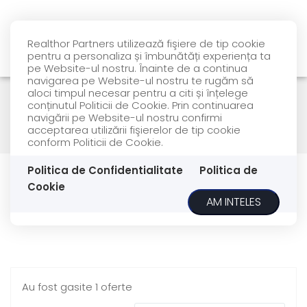
Realthor Partners utilizează fişiere de tip cookie
pentru a personaliza și îmbunătăți experiența ta
pe Website-ul nostru. Înainte de a continua
navigarea pe Website-ul nostru te rugăm să
aloci timpul necesar pentru a citi și înțelege
conținutul Politicii de Cookie. Prin continuarea
Filtreaza
navigării pe Website-ul nostru confirmi
acceptarea utilizării fişierelor de tip cookie
conform Politicii de Cookie.
Vanzare
seo.
Politica de Confidentialitate
Politica de
Cookie
AM INTELES
Garsoniere de vanzare
Au fost gasite 1 oferte