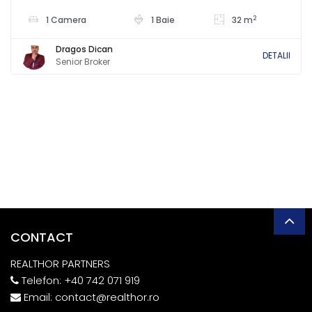
2
1 Camera
1 Baie
32 m
Dragos Dican
DETALII
Senior Broker
CONTACT
REALTHOR PARTNERS
Telefon:
+40 742 071 919
Email:
contact@realthor.ro