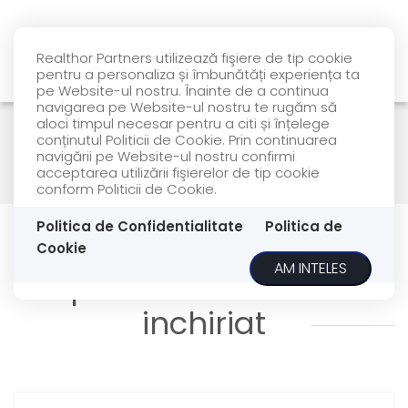
Realthor Partners utilizează fişiere de tip cookie
pentru a personaliza și îmbunătăți experiența ta
pe Website-ul nostru. Înainte de a continua
navigarea pe Website-ul nostru te rugăm să
aloci timpul necesar pentru a citi și înțelege
conținutul Politicii de Cookie. Prin continuarea
Filtreaza
navigării pe Website-ul nostru confirmi
acceptarea utilizării fişierelor de tip cookie
conform Politicii de Cookie.
Inchiriere
Spatii industriale
Politica de Confidentialitate
Politica de
Cookie
AM INTELES
Spatii industriale de
inchiriat