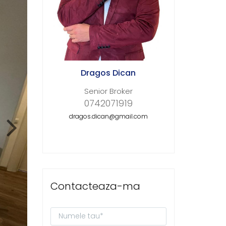
Dragos Dican
Senior Broker
0742071919
dragos.dican@gmail.com
Contacteaza-ma