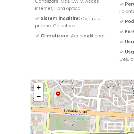
Canalizare, Gaz, CATV, Acces
Pere
internet, Fibra optica
Faiant
Sistem incalzire:
Centrala
Pod
proprie, Calorifere
Fer
Climatizare:
Aer conditionat
Usa
Usa 
Celula
+
−