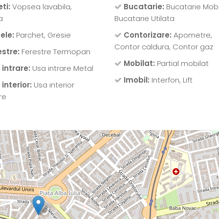
ti:
Vopsea lavabila,
Bucatarie:
Bucatarie Mobi
a
Bucatarie Utilata
ele:
Parchet, Gresie
Contorizare:
Apometre,
Contor caldura, Contor gaz
estre:
Ferestre Termopan
Mobilat:
Partial mobilat
 intrare:
Usa intrare Metal
Imobil:
Interfon, Lift
interior:
Usa interior
re