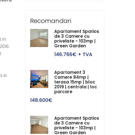
Recomandari
Apartament Spatios
de 3 Camere cu
 in
priveliste - 103mp |
Green Garden
 2016
t
146.766€
+ TVA
Apartament 3
 si
Camere 84mp |
terasa 15mp | bloc
2019 | centrala | loc
parcare
148.600€
Apartament Spatios
de 3 Camere cu
priveliste - 103mp |
Green Garden