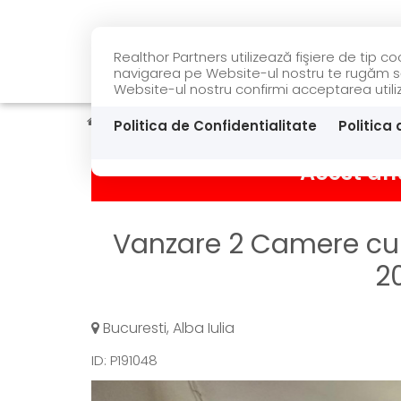
Realthor Partners utilizează fişiere de tip 
ACASĂ
VÂNZĂRI
navigarea pe Website-ul nostru te rugăm să a
Website-ul nostru confirmi acceptarea utiliză
Vanzare
Apartamente
Bucuresti
Alba I
Politica de Confidentialitate
Politica
Acest anu
Vanzare 2 Camere cu 
20
Bucuresti, Alba Iulia
ID: P191048