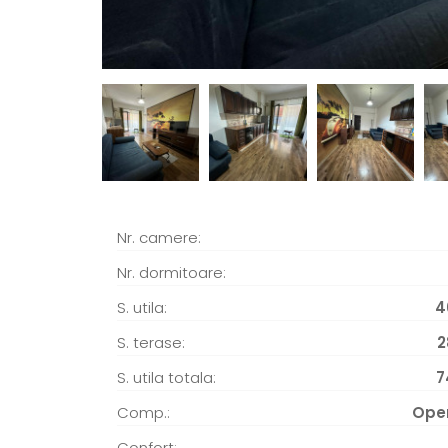
Nr. camere:
Nr. dormitoare:
S. utila:
4
S. terase:
2
S. utila totala:
7
Comp.:
Ope
Confort: