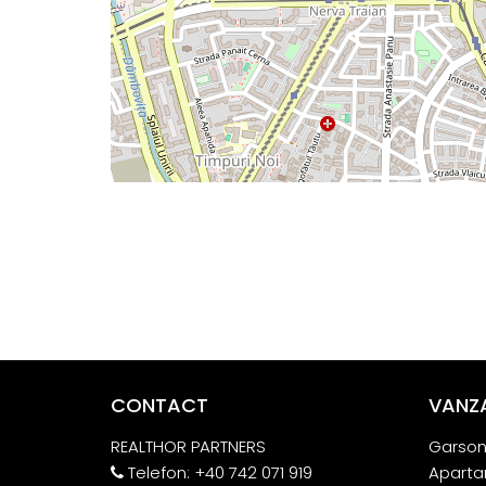
CONTACT
VANZ
REALTHOR PARTNERS
Garson
Telefon:
+40 742 071 919
Aparta