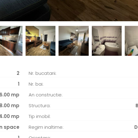
2
Nr. bucatarii:
1
Nr. bai:
6.00 mp
An constructie:
8.00 mp
Structura:
4.00 mp
Tip imobil:
n space
Regim inaltime:
D
1
Orientare: