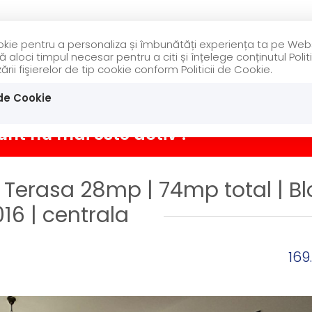
cookie pentru a personaliza și îmbunătăți experiența ta pe Web
ÎNCHIRIERI
DES
loci timpul necesar pentru a citi și înțelege conținutul Politi
rii fişierelor de tip cookie conform Politicii de Cookie.
ulia
 de Cookie
COMISION 0%
EXCLUSIVITATE
RE
nt nu mai este activ !
Terasa 28mp | 74mp total | Bl
16 | centrala
169