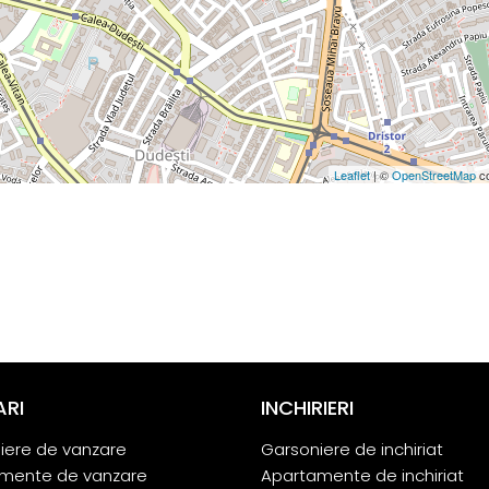
Leaflet
| ©
OpenStreetMap
co
ARI
INCHIRIERI
iere de vanzare
Garsoniere de inchiriat
mente de vanzare
Apartamente de inchiriat