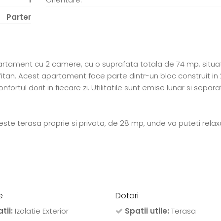
Parter
artament cu 2 camere, cu o suprafata totala de 74 mp, situat
i Vitan. Acest apartament face parte dintr-un bloc construit in
ortul dorit in fiecare zi. Utilitatile sunt emise lunar si separa
te terasa proprie si privata, de 28 mp, unde va puteti relaxa
e
Dotari
atii:
Izolatie Exterior
Spatii utile:
Terasa