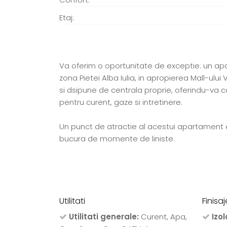
Etaj:
Va oferim o oportunitate de exceptie: un ap
zona Pietei Alba Iulia, in apropierea Mall-ulu
si dsipune de centrala proprie, oferindu-va conf
pentru curent, gaze si intretinere.
Un punct de atractie al acestui apartament es
bucura de momente de liniste.
Utilitati
Finisaj
Utilitati generale:
Curent, Apa,
Izol