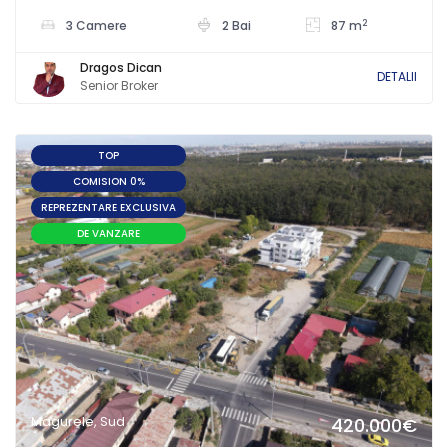
2
3 Camere
2 Bai
87 m
Dragos Dican
DETALII
Senior Broker
TOP
COMISION 0%
REPREZENTARE EXCLUSIVA
DE VANZARE
Magurele, Sud
420.000€