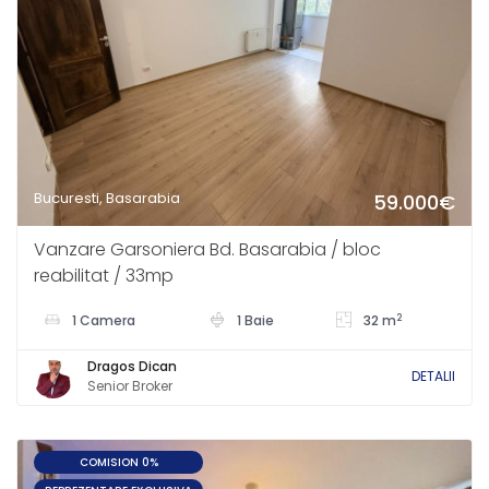
Bucuresti, Basarabia
59.000€
Vanzare Garsoniera Bd. Basarabia / bloc
reabilitat / 33mp
2
1 Camera
1 Baie
32 m
Dragos Dican
DETALII
Senior Broker
COMISION 0%