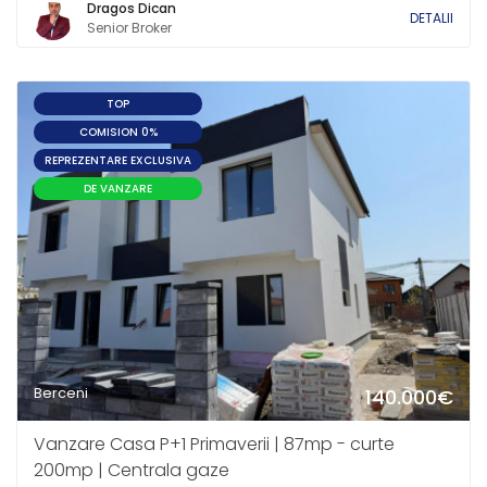
Dragos Dican
DETALII
Senior Broker
TOP
COMISION 0%
REPREZENTARE EXCLUSIVA
DE VANZARE
Berceni
140.000€
Vanzare Casa P+1 Primaverii | 87mp - curte
200mp | Centrala gaze