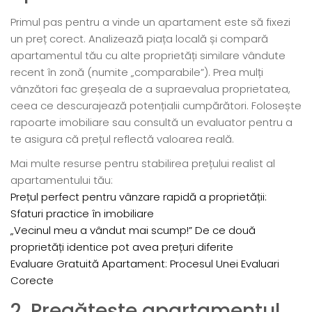
Primul pas pentru a vinde un apartament este să fixezi
un preț corect. Analizează piața locală și compară
apartamentul tău cu alte proprietăți similare vândute
recent în zonă (numite „comparabile”). Prea mulți
vânzători fac greșeala de a supraevalua proprietatea,
ceea ce descurajează potențialii cumpărători. Folosește
rapoarte imobiliare sau consultă un evaluator pentru a
te asigura că prețul reflectă valoarea reală.
Mai multe resurse pentru stabilirea prețului realist al
apartamentului tău:
Prețul perfect pentru vânzare rapidă a proprietății:
Sfaturi practice în imobiliare
„Vecinul meu a vândut mai scump!” De ce două
proprietăți identice pot avea prețuri diferite
Evaluare Gratuită Apartament: Procesul Unei Evaluari
Corecte
2. Pregătește apartamentul