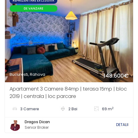
REPREZENTARE EXCLUSIVA
DE VANZARE
Bucuresti, Rahova
148.600€
Apartament 3 Camere 84mp | terasa 15mp | bloc
2019 | centrala | loc parcare
2
3 Camere
2 Bai
69 m
Dragos Dican
DETALII
Senior Broker