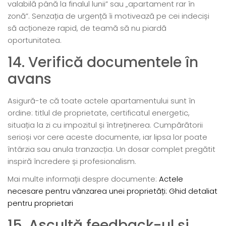
valabilă până la finalul lunii” sau „apartament rar în
zonă”. Senzația de urgență îi motivează pe cei indeciși
să acționeze rapid, de teamă să nu piardă
oportunitatea.
14. Verifică documentele în
avans
Asigură-te că toate actele apartamentului sunt în
ordine: titlul de proprietate, certificatul energetic,
situația la zi cu impozitul și întreținerea. Cumpărătorii
serioși vor cere aceste documente, iar lipsa lor poate
întârzia sau anula tranzacția. Un dosar complet pregătit
inspiră încredere și profesionalism.
Mai multe informații despre documente:
Actele
necesare pentru vânzarea unei proprietăți: Ghid detaliat
pentru proprietari
15. Ascultă feedback-ul și