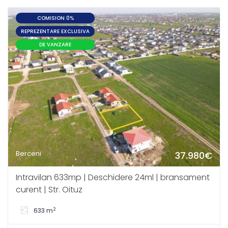
COMISION 0%
REPREZENTARE EXCLUSIVA
DE VANZARE
Berceni
37.980€
Intravilan 633mp | Deschidere 24ml | bransament
curent | Str. Oituz
2
633 m