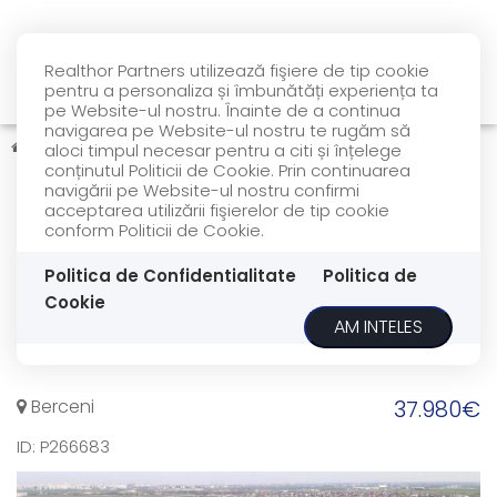
Realthor Partners utilizează fişiere de tip cookie
pentru a personaliza și îmbunătăți experiența ta
pe Website-ul nostru. Înainte de a continua
navigarea pe Website-ul nostru te rugăm să
Vanzare
Terenuri
Berceni
aloci timpul necesar pentru a citi și înțelege
conținutul Politicii de Cookie. Prin continuarea
navigării pe Website-ul nostru confirmi
COMISION 0%
REPREZENTARE EXCLUSIVA
DE VANZARE
acceptarea utilizării fişierelor de tip cookie
Intravilan 633mp |
conform Politicii de Cookie.
Deschidere 24ml |
Politica de Confidentialitate
Politica de
bransament curent | Str.
Cookie
AM INTELES
Oituz
Berceni
37.980€
ID: P266683