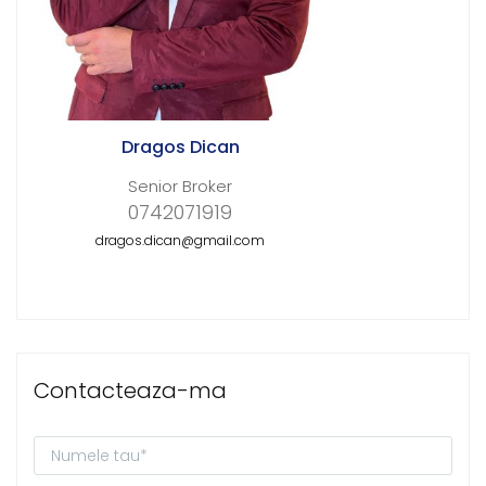
Dragos Dican
Senior Broker
0742071919
dragos.dican@gmail.com
Contacteaza-ma