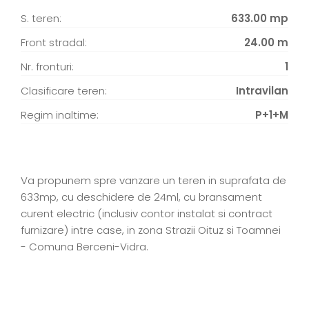
S. teren:
633.00 mp
Front stradal:
24.00 m
Nr. fronturi:
1
Clasificare teren:
Intravilan
Regim inaltime:
P+1+M
Va propunem spre vanzare un teren in suprafata de
633mp, cu deschidere de 24ml, cu bransament
curent electric (inclusiv contor instalat si contract
furnizare) intre case, in zona Strazii Oituz si Toamnei
- Comuna Berceni-Vidra.